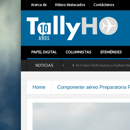
Acerca de
Videos destacados
Contáctenos
PAPEL DIGITAL
COLUMNISTAS
EFEMÉRIDES
NOTICIAS
retira del servicio al C-2 Greyhound
Air France-KLM anuncia a Guilhem Mallet como
Home
Componente aéreo Preparatoria P