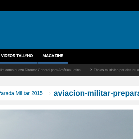
VIDEOS TALLYHO
MAGAZINE
 nuevo Director General para América Latina
Thales multiplica por diez su capacida
aviacion-militar-prepa
arada Militar 2015