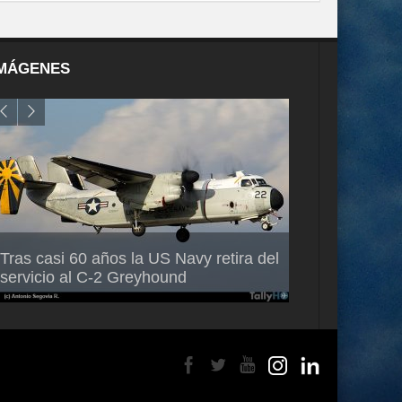
MÁGENES
Air France-KLM anuncia a Guilhem
Thales multipl
Tras casi 60 años la US Navy retira del
Mallet como nuevo Director General
capacidad de 
servicio al C-2 Greyhound
para América Latina
en Brasil