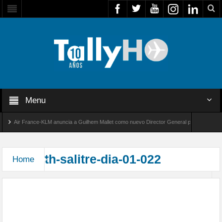
Menu
Air France-KLM anuncia a Guilhem Mallet como nuevo Director General para América Lat
lobal 8000 de Bombardier establece un nuevo récord de velocidad entre Los Ángeles y Far
th-salitre-dia-01-022
Home
Comenzó Salitre: Luego de cuatro años de espera
la edición 2026 del ejercicio multidominio Salitre