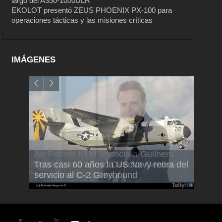
largo del A350-1000ULR
EKOLOT presentó ZEUS PHOENIX PX-100 para
operaciones tácticas y las misiones críticas
IMÁGENES
Air France-KLM anuncia a Guilhem
Thale
Tras casi 60 años la US Navy retira del
Mallet como nuevo Director General
capac
servicio al C-2 Greyhound
para América Latina
en Br