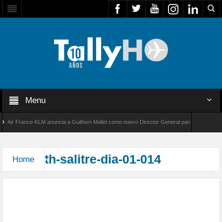
Menu
Air France-KLM anuncia a Guilhem Mallet como nuevo Director General para América Latina
al 8000 de Bombardier establece un nuevo récord de velocidad entre Los Ángeles y Farnbo
th-salitre-dia-01-014
Home
Comenzó Salitre: Luego de cuatro años de espera
la edición 2026 del ejercicio multidominio Salitre