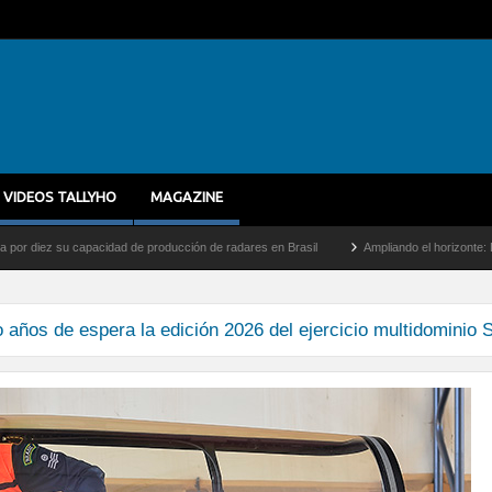
VIDEOS TALLYHO
MAGAZINE
iez su capacidad de producción de radares en Brasil
Ampliando el horizonte: Dentro 
años de espera la edición 2026 del ejercicio multidominio S