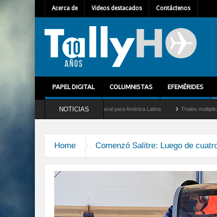
Acerca de
Videos destacados
Contáctenos
PAPEL DIGITAL
COLUMNISTAS
EFEMÉRIDES
NOTICIAS
em Mallet como nuevo Director General para América Latina
Thales multiplica por d
Home
Comenzó Salitre: Luego de cuatro 
dia-01-013