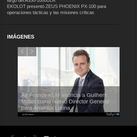
largo del A350-1000ULR
EKOLOT presentó ZEUS PHOENIX PX-100 para
operaciones tácticas y las misiones críticas
IMÁGENES
Air France-KLM anuncia a Guilhem
Thale
ra del
Mallet como nuevo Director General
capac
para América Latina
en Br