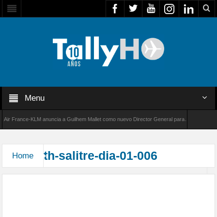
Menu
ir France-KLM anuncia a Guilhem Mallet como nuevo Director General para América Latina
l 8000 de Bombardier establece un nuevo récord de velocidad entre Los Ángeles y Farnbor
th-salitre-dia-01-006
Home
Comenzó Salitre: Luego de cuatro años de espera
la edición 2026 del ejercicio multidominio Salitre