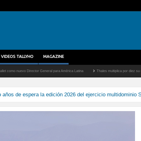
VIDEOS TALLYHO
MAGAZINE
mo nuevo Director General para América Latina
Thales multiplica por diez su capaci
años de espera la edición 2026 del ejercicio multidominio S