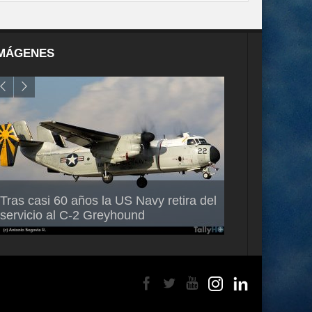
MÁGENES
Air France-KLM anuncia a Guilhem
Thales multipl
Tras casi 60 años la US Navy retira del
Mallet como nuevo Director General
capacidad de 
servicio al C-2 Greyhound
para América Latina
en Brasil