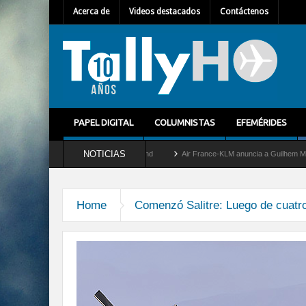
Acerca de
Videos destacados
Contáctenos
PAPEL DIGITAL
COLUMNISTAS
EFEMÉRIDES
NOTICIAS
y retira del servicio al C-2 Greyhound
Air France-KLM anuncia a Guilhem Mallet co
Home
Comenzó Salitre: Luego de cuatro 
dia-01-002