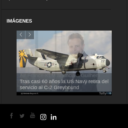
IMÁGENES
Air France-KLM anuncia a Guilhem
Thale
Tras casi 60 años la US Navy retira del
Mallet como nuevo Director General
capac
servicio al C-2 Greyhound
para América Latina
en Br