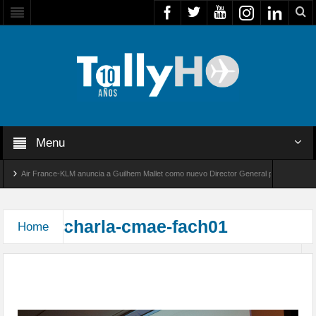
Menu
Air France-KLM anuncia a Guilhem Mallet como nuevo Director General para América Lat
lobal 8000 de Bombardier establece un nuevo récord de velocidad entre Los Ángeles y Far
charla-cmae-fach01
Home
Charlas de Seguridad del Vuelo y Prevención de
Accidentes Aéreos en CMAE