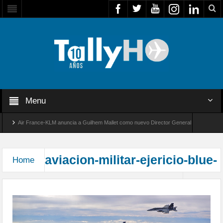
Menu
Air France-KLM anuncia a Guilhem Mallet como nuevo Director General para América La
Global 8000 de Bombardier establece un nuevo récord de velocidad entre Los Ángeles y Fa
aviacion-militar-ejericio-blue-
Home
sky-
Blue Sky V, interoperatividad a toda prueba
fach04