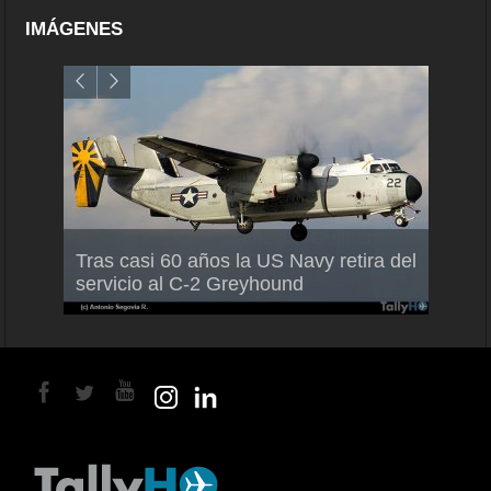
IMÁGENES
Air France-KLM anuncia a Guilhem
Thale
Tras casi 60 años la US Navy retira del
Mallet como nuevo Director General
capac
servicio al C-2 Greyhound
para América Latina
en Br