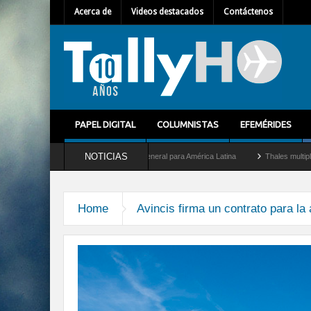
Acerca de
Videos destacados
Contáctenos
PAPEL DIGITAL
COLUMNISTAS
EFEMÉRIDES
NOTICIAS
ilhem Mallet como nuevo Director General para América Latina
Thales multiplica po
Home
Avincis firma un contrato para la
mas-de-15-h145