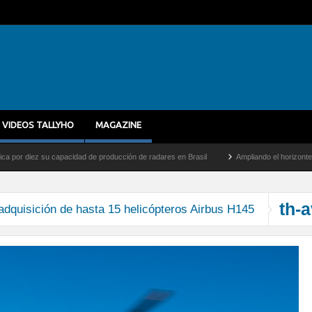
VIDEOS TALLYHO
MAGAZINE
r diez su capacidad de producción de radares en Brasil
Ampliando el horizonte: Dent
th-a
 adquisición de hasta 15 helicópteros Airbus H145