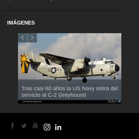
IMÁGENES
Air France-KLM anuncia a Guilhem
Thale
Tras casi 60 años la US Navy retira del
Mallet como nuevo Director General
capac
servicio al C-2 Greyhound
para América Latina
en Br