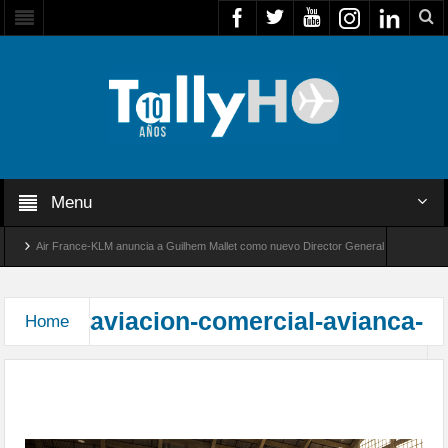
Menu
Air France-KLM anuncia a Guilhem Mallet como nuevo Director General para América La
Global 8000 de Bombardier establece un nuevo récord de velocidad entre Los Ángeles y Fa
aviacion-comercial-avianca-
Home
Aerolíneas Avianca Brasil, ahora nuevo miembro
de Star Alliance