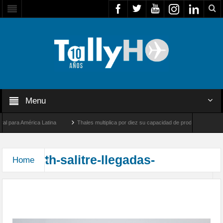
Menu
 para América Latina
Thales multiplica por diez su capacidad de producción de radar
tre Los Ángeles y Farnborough, Reino Unido
Airbus U030 Flexrotor inicia sus opera
th-salitre-llegadas-
Home
Arribaron las unidades que participarán en el
Ejercicio Multidominio Salitre 2026