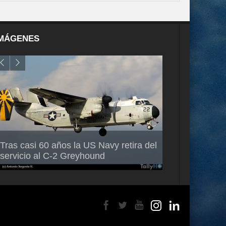
MÁGENES
Air France-KLM anuncia a Guilhem
Thales multipl
Tras casi 60 años la US Navy retira del
Mallet como nuevo Director General
capacidad de 
servicio al C-2 Greyhound
para América Latina
en Brasil