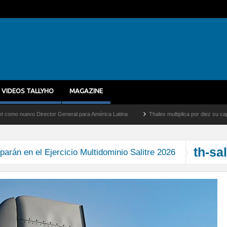
VIDEOS TALLYHO
MAGAZINE
 nuevo Director General para América Latina
Thales multiplica por diez su capacida
th-sa
parán en el Ejercicio Multidominio Salitre 2026