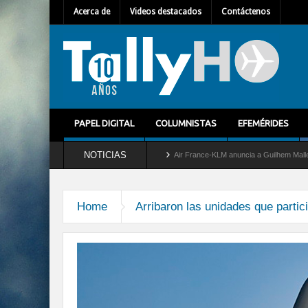
Acerca de
Videos destacados
Contáctenos
PAPEL DIGITAL
COLUMNISTAS
EFEMÉRIDES
NOTICIAS
retira del servicio al C-2 Greyhound
Air France-KLM anuncia a Guilhem Mallet como
Home
Arribaron las unidades que partici