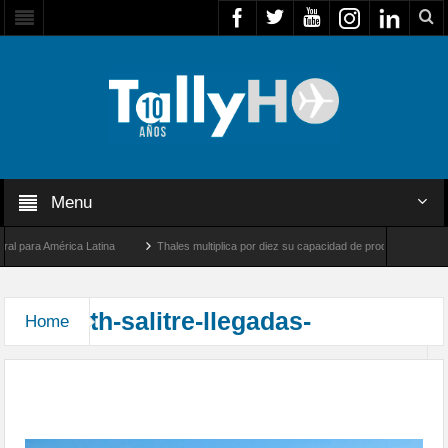
Menu
 para América Latina
Thales multiplica por diez su capacidad de producción de radar
tre Los Ángeles y Farnborough, Reino Unido
Airbus U030 Flexrotor inicia sus opera
th-salitre-llegadas-
Home
Arribaron las unidades que participarán en el
Ejercicio Multidominio Salitre 2026