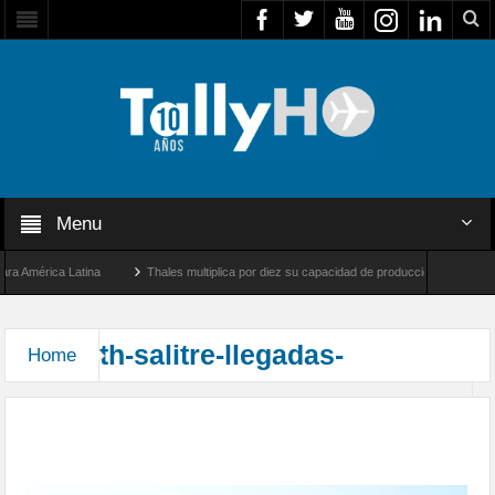
Menu
 América Latina
Thales multiplica por diez su capacidad de producción de radares en
os Ángeles y Farnborough, Reino Unido
Airbus U030 Flexrotor inicia sus operacione
th-salitre-llegadas-
Home
Arribaron las unidades que participarán en el
Ejercicio Multidominio Salitre 2026