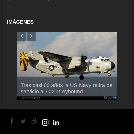
IMÁGENES
Air France-KLM anuncia a Guilhem
Thale
Tras casi 60 años la US Navy retira del
Mallet como nuevo Director General
capac
servicio al C-2 Greyhound
para América Latina
en Br