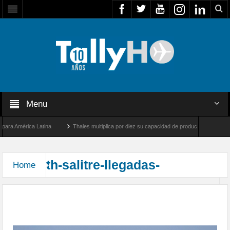
Menu
ra América Latina
Thales multiplica por diez su capacidad de producción de radares 
 Los Ángeles y Farnborough, Reino Unido
Airbus U030 Flexrotor inicia sus operacio
th-salitre-llegadas-
Home
Arribaron las unidades que participarán en el
Ejercicio Multidominio Salitre 2026