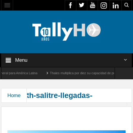
Menu
al para América Latina
Thales multiplica por diez su capacidad de producción de rad
entre Los Ángeles y Farnborough, Reino Unido
Airbus U030 Flexrotor inicia sus ope
th-salitre-llegadas-
Home
Arribaron las unidades que participarán en el
Ejercicio Multidominio Salitre 2026