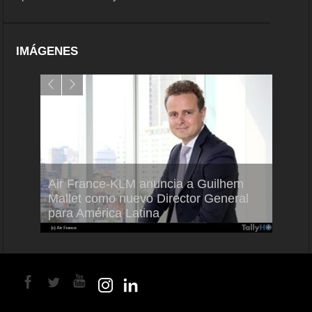
IMÁGENES
Air France-KLM anuncia a Guilhem
Thale
ra del
Mallet como nuevo Director General
capac
para América Latina
en Br