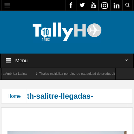
Menu
 América Latina
Thales multiplica por diez su capacidad de producción de radares en
os Ángeles y Farnborough, Reino Unido
Airbus U030 Flexrotor inicia sus operacione
th-salitre-llegadas-
Home
Arribaron las unidades que participarán en el
Ejercicio Multidominio Salitre 2026