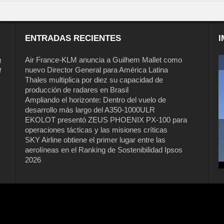
ENTRADAS RECIENTES
I
a
Air France-KLM anuncia a Guilhem Mallet como
nuevo Director General para América Latina
l
Thales multiplica por diez su capacidad de
producción de radares en Brasil
Ampliando el horizonte: Dentro del vuelo de
desarrollo más largo del A350-1000ULR
EKOLOT presentó ZEUS PHOENIX PX-100 para
operaciones tácticas y las misiones críticas
Air France-KLM anuncia a Guilhem
SKY Airline obtiene el primer lugar entre las
Mallet como nuevo Director General
aerolíneas en el Ranking de Sostenibilidad Ipsos
para América Latina
2026