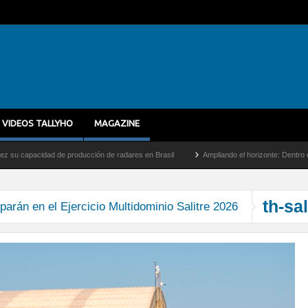
VIDEOS TALLYHO
MAGAZINE
capacidad de producción de radares en Brasil
Ampliando el horizonte: Dentro del vue
th-sa
parán en el Ejercicio Multidominio Salitre 2026