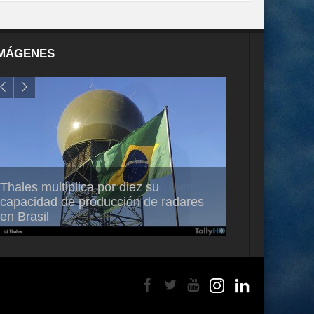
MÁGENES
Thales multiplica por diez su
Ampliando el h
capacidad de producción de radares
vuelo de desar
en Brasil
A350-1000UL