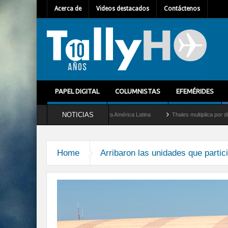
Acerca de
Videos destacados
Contáctenos
PAPEL DIGITAL
COLUMNISTAS
EFEMÉRIDES
NOTICIAS
let como nuevo Director General para América Latina
Thales multiplica por diez su 
Home
Arribaron las unidades que partici