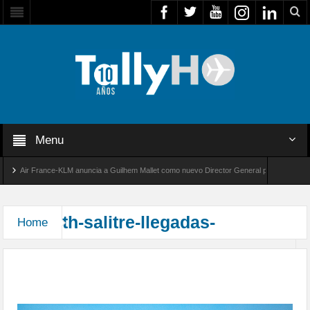
Menu
Air France-KLM anuncia a Guilhem Mallet como nuevo Director General para América Lat
lobal 8000 de Bombardier establece un nuevo récord de velocidad entre Los Ángeles y Far
th-salitre-llegadas-
Home
Arribaron las unidades que participarán en el
Ejercicio Multidominio Salitre 2026