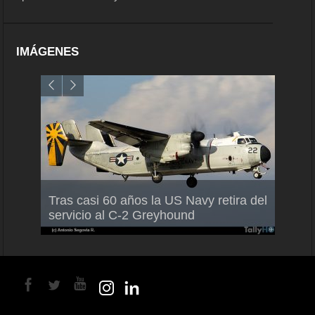
IMÁGENES
Air France-KLM anuncia a Guilhem
Thale
Tras casi 60 años la US Navy retira del
Mallet como nuevo Director General
capac
servicio al C-2 Greyhound
para América Latina
en Br