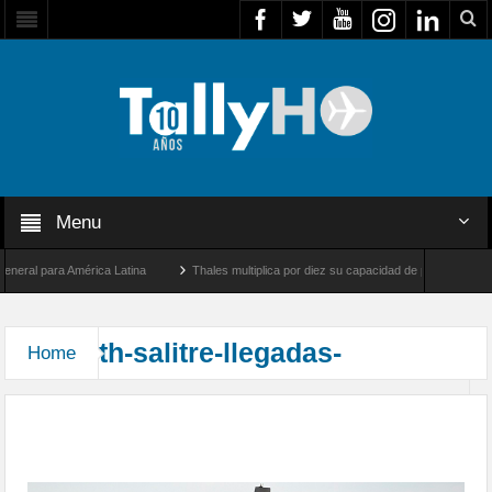
Menu
ral para América Latina
Thales multiplica por diez su capacidad de producción de r
 entre Los Ángeles y Farnborough, Reino Unido
Airbus U030 Flexrotor inicia sus o
th-salitre-llegadas-
Home
Arribaron las unidades que participarán en el
Ejercicio Multidominio Salitre 2026