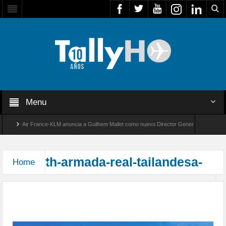
Menu
Air France-KLM anuncia a Guilhem Mallet como nuevo Director General para América 
Global 8000 de Bombardier establece un nuevo récord de velocidad entre Los Ángeles y 
th-armada-real-tailandesa-
Home
Armada Real Tailandesa encarga dos Airbus C295
en configuración de transporte avanzado