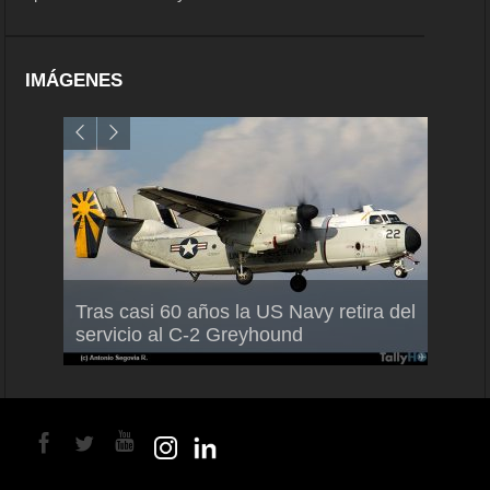
IMÁGENES
Air France-KLM anuncia a Guilhem
Thale
Tras casi 60 años la US Navy retira del
Mallet como nuevo Director General
capac
servicio al C-2 Greyhound
para América Latina
en Br