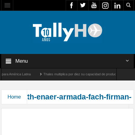
Menu
ara América Latina
Thales multiplica por diez su capacidad de producción de radares
e Los Ángeles y Farnborough, Reino Unido
Airbus U030 Flexrotor inicia sus operaci
th-enaer-armada-fach-firman-
Home
Armada, Fuerza Aérea y ENAER firman contrato
de estudio básico de inversión para el desarrollo