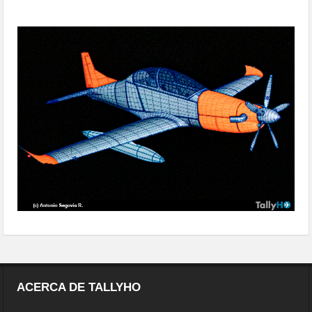
de aeronaves multipropósito
contrato-para-estudio-de-avion-
turbohelice-04
ACERCA DE TALLYHO