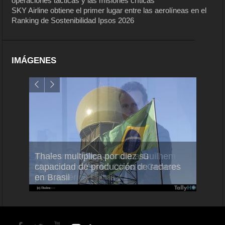
operaciones tácticas y las misiones críticas
SKY Airline obtiene el primer lugar entre las aerolíneas en el
Ranking de Sostenibilidad Ipsos 2026
IMÁGENES
Air France-KLM anuncia a Guilhem
Thales multiplica por diez su
Ampli
Mallet como nuevo Director General
capacidad de producción de radares
vuelo
para América Latina
en Brasil
A350