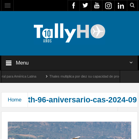
Menu
l para América Latina
Thales multiplica por diez su capacidad de producción de rada
ntre Los Ángeles y Farnborough, Reino Unido
Airbus U030 Flexrotor inicia sus oper
th-96-aniversario-cas-2024-09
Home
Aniversario N°96 del Club Aéreo de Santiago