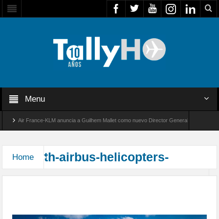
Menu
Air France-KLM anuncia a Guilhem Mallet como nuevo Director General para América L
Global 8000 de Bombardier establece un nuevo récord de velocidad entre Los Ángeles y F
th-airbus-helicopters-
Home
Airbus presentará la versión no tripulada del H145
denominada U145