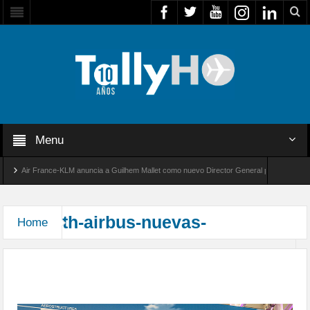
Menu
Air France-KLM anuncia a Guilhem Mallet como nuevo Director General para América Lat
Global 8000 de Bombardier establece un nuevo récord de velocidad entre Los Ángeles y Far
th-airbus-nuevas-
Home
Airbus inaugura un nuevo hangar de instalación de
equipos para el A321XLR en Hamburgo