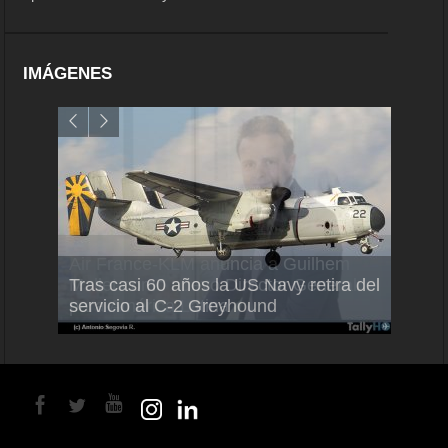
IMÁGENES
Air France-KLM anuncia a Guilhem
Thale
Tras casi 60 años la US Navy retira del
Mallet como nuevo Director General
capac
servicio al C-2 Greyhound
para América Latina
en Br