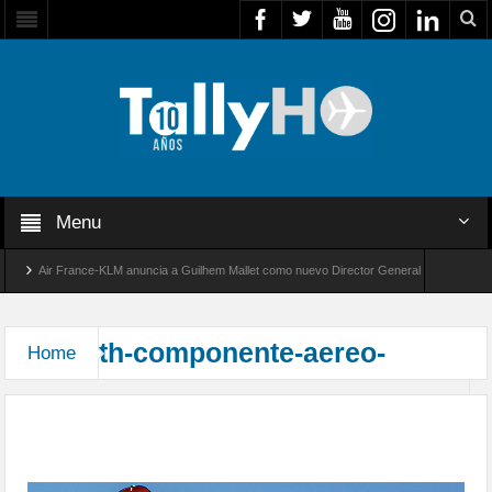
Menu
Air France-KLM anuncia a Guilhem Mallet como nuevo Director General para América La
Global 8000 de Bombardier establece un nuevo récord de velocidad entre Los Ángeles y Fa
th-componente-aereo-
Home
Agrupación Conjunta Antártica en la Parada Militar
2025