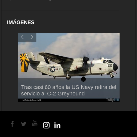
IMÁGENES
Air France-KLM anuncia a Guilhem
Thale
Tras casi 60 años la US Navy retira del
Mallet como nuevo Director General
capac
servicio al C-2 Greyhound
para América Latina
en Br