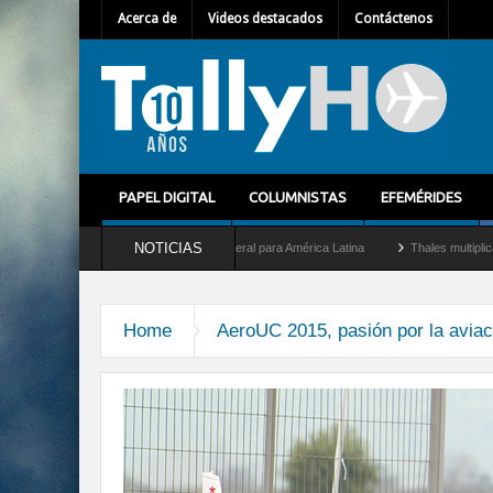
Acerca de
Videos destacados
Contáctenos
PAPEL DIGITAL
COLUMNISTAS
EFEMÉRIDES
NOTICIAS
em Mallet como nuevo Director General para América Latina
Thales multiplica por di
Home
AeroUC 2015, pasión por la aviac