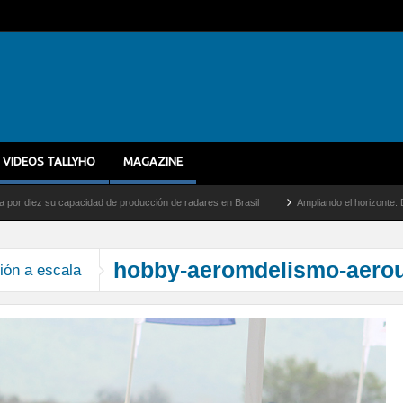
VIDEOS TALLYHO
MAGAZINE
ez su capacidad de producción de radares en Brasil
Ampliando el horizonte: Dentro d
hobby-aeromdelismo-aero
ión a escala