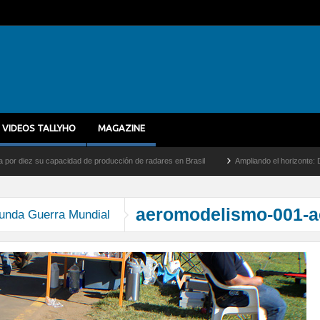
VIDEOS TALLYHO
MAGAZINE
iez su capacidad de producción de radares en Brasil
Ampliando el horizonte: Dentro d
aeromodelismo-001-a
unda Guerra Mundial