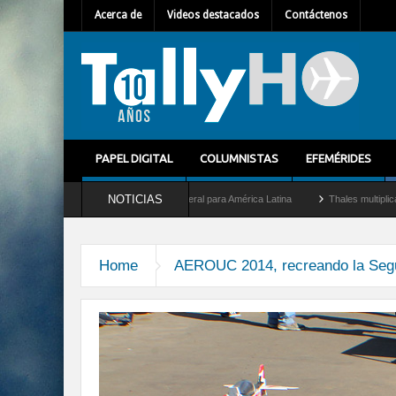
Acerca de
Videos destacados
Contáctenos
PAPEL DIGITAL
COLUMNISTAS
EFEMÉRIDES
NOTICIAS
em Mallet como nuevo Director General para América Latina
Thales multiplica por d
Home
AEROUC 2014, recreando la Seg