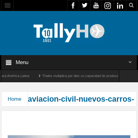
Menu
a América Latina
Thales multiplica por diez su capacidad de producción de radares e
Los Ángeles y Farnborough, Reino Unido
Airbus U030 Flexrotor inicia sus operacion
aviacion-civil-nuevos-carros-
Home
Aeródromos Desierto de Atacama y El Loa,
reciben modernos carros SSEI