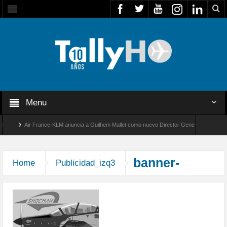
Menu
Air France-KLM anuncia a Guilhem Mallet como nuevo Director General para Améric
Global 8000 de Bombardier establece un nuevo récord de velocidad entre Los Ángeles 
banner-
Home
Publicidad_izq3
shocman-perfiles