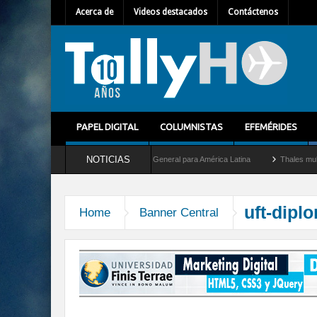
Acerca de
Videos destacados
Contáctenos
PAPEL DIGITAL
COLUMNISTAS
EFEMÉRIDES
NOTICIAS
 a Guilhem Mallet como nuevo Director General para América Latina
Thales multipli
uft-dipl
Home
Banner Central