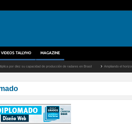
VIDEOS TALLYHO
MAGAZINE
ca por diez su capacidad de producción de radares en Brasil
Ampliando el horizonte:
omado