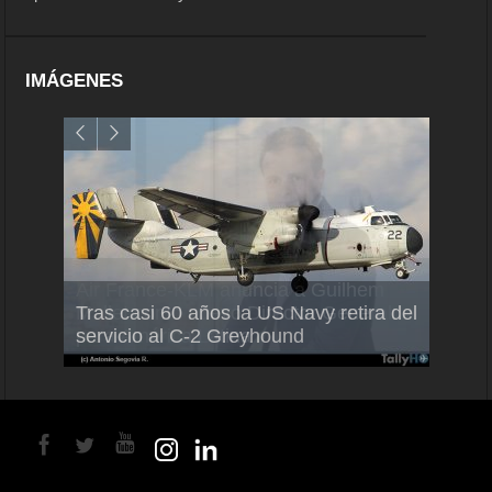
IMÁGENES
Air France-KLM anuncia a Guilhem
Thale
Tras casi 60 años la US Navy retira del
Mallet como nuevo Director General
capac
servicio al C-2 Greyhound
para América Latina
en Br