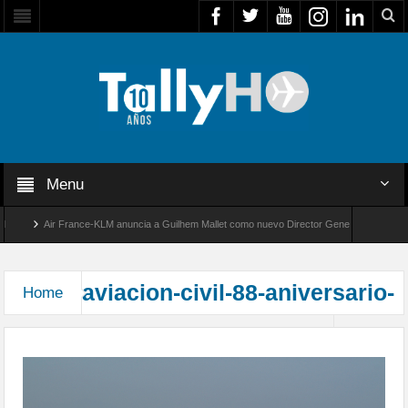
Menu
Air France-KLM anuncia a Guilhem Mallet como nuevo Director General para América
Global 8000 de Bombardier establece un nuevo récord de velocidad entre Los Ángeles y
aviacion-civil-88-aniversario-
Home
87° Aniversario del Club Aéreo de Santiago
cas12