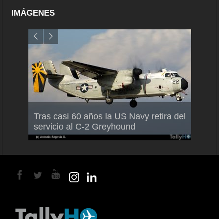
IMÁGENES
Air France-KLM anuncia a Guilhem
Thale
Tras casi 60 años la US Navy retira del
Mallet como nuevo Director General
capac
servicio al C-2 Greyhound
para América Latina
en Br