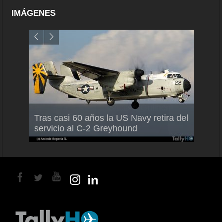
IMÁGENES
Air France-KLM anuncia a Guilhem
Thale
Tras casi 60 años la US Navy retira del
Mallet como nuevo Director General
capac
servicio al C-2 Greyhound
para América Latina
en Br