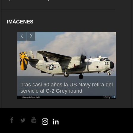
IMÁGENES
Air France-KLM anuncia a Guilhem
Thale
Tras casi 60 años la US Navy retira del
Mallet como nuevo Director General
capac
servicio al C-2 Greyhound
para América Latina
en Br