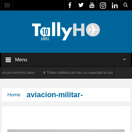
Menu
para América Latina
Thales multiplica por diez su capacidad de producción de radar
re Los Ángeles y Farnborough, Reino Unido
Airbus U030 Flexrotor inicia sus operac
aviacion-militar-
Home
85 Aniversario de la Fuerza Aérea de Chile,
exhibición aérea en la Región de Magallanes