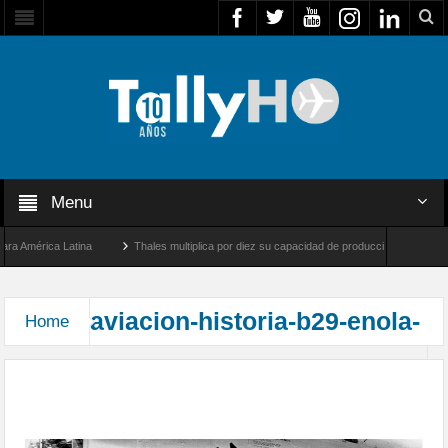
Menu
a América Latina
Thales multiplica por diez su capacidad de producción de radares e
Los Ángeles y Farnborough, Reino Unido
Airbus U030 Flexrotor inicia sus operacion
aviacion-historia-b29-enola-
Home
70 Años del lanzamiento de la bomba atómica
desde el Enola Gay