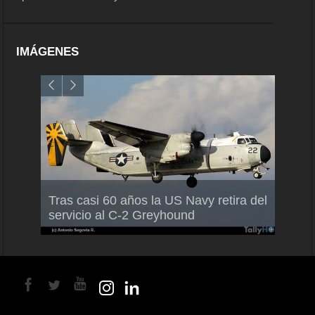
IMÁGENES
Air F
Tras casi 60 años la US Navy retira del
Malle
servicio al C-2 Greyhound
para 