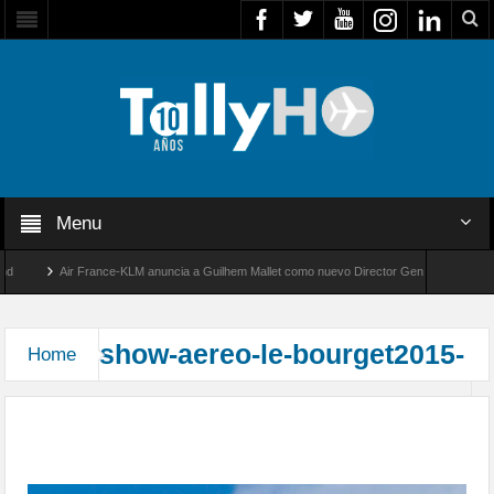
Menu
Air France-KLM anuncia a Guilhem Mallet como nuevo Director General para Améric
Global 8000 de Bombardier establece un nuevo récord de velocidad entre Los Ángeles 
show-aereo-le-bourget2015-
Home
51º Salón Internacional de la Aeronáutica y del
Espacio, Paris Le Bourget