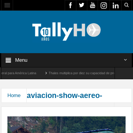
Menu
l para América Latina
Thales multiplica por diez su capacidad de producción de rad
ntre Los Ángeles y Farnborough, Reino Unido
Airbus U030 Flexrotor inicia sus ope
aviacion-show-aereo-
Home
10 años del Scalaria Air Challenge 2005-2015
scalaria2015-06