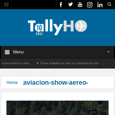
Menu
 para América Latina
Thales multiplica por diez su capacidad de producción de radar
tre Los Ángeles y Farnborough, Reino Unido
Airbus U030 Flexrotor inicia sus opera
aviacion-show-aereo-
Home
10 años del Scalaria Air Challenge 2005-2015
scalaria2015-05